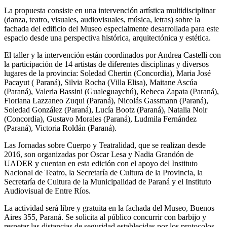
La propuesta consiste en una intervención artística multidisciplinar
(danza, teatro, visuales, audiovisuales, música, letras) sobre la
fachada del edificio del Museo especialmente desarrollada para este
espacio desde una perspectiva histórica, arquitectónica y estética.
El taller y la intervención están coordinados por Andrea Castelli con
la participación de 14 artistas de diferentes disciplinas y diversos
lugares de la provincia: Soledad Chertin (Concordia), Maria José
Pacayut ( Paraná), Silvia Rocha (Villa Elisa), Maitane Ascúa
(Paraná), Valeria Bassini (Gualeguaychú), Rebeca Zapata (Paraná),
Floriana Lazzaneo Zuqui (Paraná), Nicolás Gassmann (Paraná),
Soledad González (Paraná), Lucía Bootz (Paraná), Natalia Noir
(Concordia), Gustavo Morales (Paraná), Ludmila Fernández
(Paraná), Victoria Roldán (Paraná).
Las Jornadas sobre Cuerpo y Teatralidad, que se realizan desde
2016, son organizadas por Oscar Lesa y Nadia Grandón de
UADER y cuentan en esta edición con el apoyo del Instituto
Nacional de Teatro, la Secretaría de Cultura de la Provincia, la
Secretaría de Cultura de la Municipalidad de Paraná y el Instituto
Audiovisual de Entre Ríos.
La actividad será libre y gratuita en la fachada del Museo, Buenos
Aires 355, Paraná. Se solicita al público concurrir con barbijo y
respetar las distancias de seguridad establecidas por los protocolos