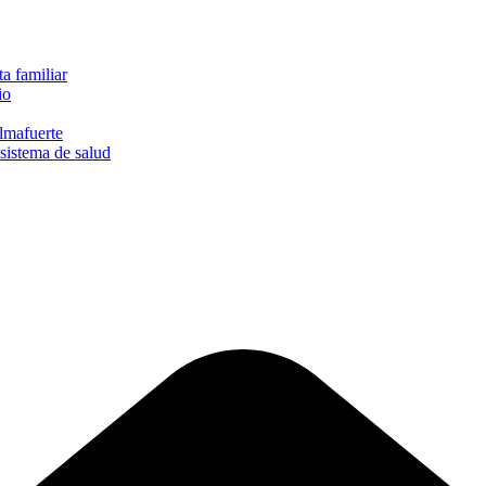
a familiar
io
lmafuerte
sistema de salud