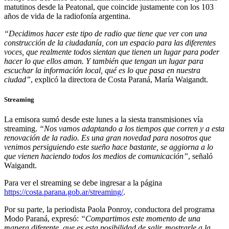
matutinos desde la Peatonal, que coincide justamente con los 103
años de vida de la radiofonía argentina.
“Decidimos hacer este tipo de radio que tiene que ver con una
construcción de la ciudadanía, con un espacio para las diferentes
voces, que realmente todos sientan que tienen un lugar para poder
hacer lo que ellos aman. Y también que tengan un lugar para
escuchar la información local, qué es lo que pasa en nuestra
ciudad”
, explicó la directora de Costa Paraná, María Waigandt.
Streaming
La emisora sumó desde este lunes a la siesta transmisiones vía
streaming.
“Nos vamos adaptando a los tiempos que corren y a esta
renovación de la radio. Es una gran novedad para nosotros que
venimos persiguiendo este sueño hace bastante, se aggiorna a lo
que vienen haciendo todos los medios de comunicación”
, señaló
Waigandt.
Para ver el streaming se debe ingresar a la página
https://costa.parana.gob.ar/streaming/
.
Por su parte, la periodista Paola Ponroy, conductora del programa
Modo Paraná, expresó:
“Compartimos este momento de una
manera diferente, que es esta posibilidad de salir, mostrarle a la