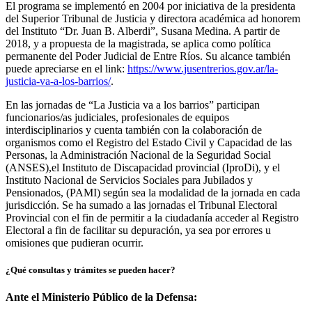
El programa se implementó en 2004 por iniciativa de la presidenta
del Superior Tribunal de Justicia y directora académica ad honorem
del Instituto “Dr. Juan B. Alberdi”, Susana Medina. A partir de
2018, y a propuesta de la magistrada, se aplica como política
permanente del Poder Judicial de Entre Ríos. Su alcance también
puede apreciarse en el link:
https://www.jusentrerios.gov.ar/la-
justicia-va-a-los-barrios/
.
En las jornadas de “La Justicia va a los barrios” participan
funcionarios/as judiciales, profesionales de equipos
interdisciplinarios y cuenta también con la colaboración de
organismos como el Registro del Estado Civil y Capacidad de las
Personas, la Administración Nacional de la Seguridad Social
(ANSES),el Instituto de Discapacidad provincial (IproDi), y el
Instituto Nacional de Servicios Sociales para Jubilados y
Pensionados, (PAMI) según sea la modalidad de la jornada en cada
jurisdicción. Se ha sumado a las jornadas el Tribunal Electoral
Provincial con el fin de permitir a la ciudadanía acceder al Registro
Electoral a fin de facilitar su depuración, ya sea por errores u
omisiones que pudieran ocurrir.
¿Qué consultas y trámites se pueden hacer?
Ante el Ministerio Público de la Defensa: