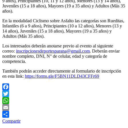
9 años), Principiantes (10, 11 y 12 años), Menores (13 y 14 años),
Juveniles (15 a 18 años), Mayores (19 a 35 años) y Adultos (Más 35
años).
En la modalidad Ciclismo sobre Asfalto las categorías son Rueditas,
Infantiles (6 a 9 años), Principiantes (10 a 12 años), Menores (13 y
14 años), Juveniles (15 a 18 años), Mayores (19 a 35 años) y
Adultos (Más 35 años).
Los interesados deberán anotarse previo al evento al siguiente
correo:
inscripcionesdeportesparana@gmail.com
. Deberán enviar
nombre completo, DNI, N° de celular, edad y categoría de
competencia.
También podrán acceder directamente al formulario de inscripción
en esta link:
https://forms.gle/F5BN11DLD43CFFr69
Facebook
Twitter
WhatsApp
Email
Compartir