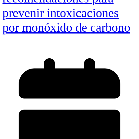
prevenir intoxicaciones
por monóxido de carbono