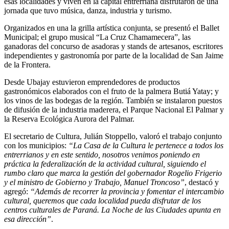
esas localidades y viven en la capital entrerriana disfrutaron de una
jornada que tuvo música, danza, industria y turismo.
Organizados en una la grilla artística conjunta, se presentó el Ballet
Municipal; el grupo musical “La Cruz Chamamecera”, las
ganadoras del concurso de asadoras y stands de artesanos, escritores
independientes y gastronomía por parte de la localidad de San Jaime
de la Frontera.
Desde Ubajay estuvieron emprendedores de productos
gastronómicos elaborados con el fruto de la palmera Butiá Yatay; y
los vinos de las bodegas de la región. También se instalaron puestos
de difusión de la industria maderera, el Parque Nacional El Palmar y
la Reserva Ecológica Aurora del Palmar.
El secretario de Cultura, Julián Stoppello, valoró el trabajo conjunto
con los municipios:
“La Casa de la Cultura le pertenece a todos los
entrerrianos y en este sentido, nosotros venimos poniendo en
práctica la federalización de la actividad cultural, siguiendo el
rumbo claro que marca la gestión del gobernador Rogelio Frigerio
y el ministro de Gobierno y Trabajo, Manuel Troncoso”
, destacó y
agregó:
“Además de recorrer la provincia y fomentar el intercambio
cultural, queremos que cada localidad pueda disfrutar de los
centros culturales de Paraná. La Noche de las Ciudades apunta en
esa dirección”
.