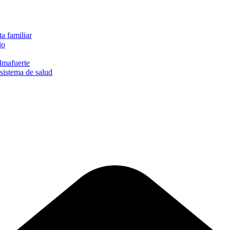
a familiar
io
lmafuerte
sistema de salud