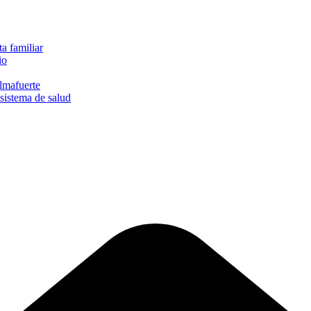
a familiar
io
lmafuerte
sistema de salud