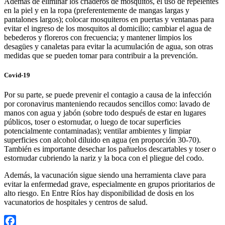
Además de eliminar los criaderos de mosquitos, el uso de repelentes
en la piel y en la ropa (preferentemente de mangas largas y
pantalones largos); colocar mosquiteros en puertas y ventanas para
evitar el ingreso de los mosquitos al domicilio; cambiar el agua de
bebederos y floreros con frecuencia; y mantener limpios los
desagües y canaletas para evitar la acumulación de agua, son otras
medidas que se pueden tomar para contribuir a la prevención.
Covid-19
Por su parte, se puede prevenir el contagio a causa de la infección
por coronavirus manteniendo recaudos sencillos como: lavado de
manos con agua y jabón (sobre todo después de estar en lugares
públicos, toser o estornudar, o luego de tocar superficies
potencialmente contaminadas); ventilar ambientes y limpiar
superficies con alcohol diluido en agua (en proporción 30-70).
También es importante desechar los pañuelos descartables y toser o
estornudar cubriendo la nariz y la boca con el pliegue del codo.
Además, la vacunación sigue siendo una herramienta clave para
evitar la enfermedad grave, especialmente en grupos prioritarios de
alto riesgo. En Entre Ríos hay disponibilidad de dosis en los
vacunatorios de hospitales y centros de salud.