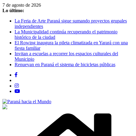
Saltar
7 de agosto de 2026
al
Lo último:
contenido
La Feria de Arte Paraná sigue sumando proyectos grupales
independientes
La Municipalidad continúa recuperando el patrimonio
histórico de la ciudad
El Rowing inaugura la pileta climatizada en Yarará con una
fiesta familiar
Invitan a escuelas a recorrer los espacios culturales del
Municipio
Renuevan en Paraná el sistema de bicicletas públicas