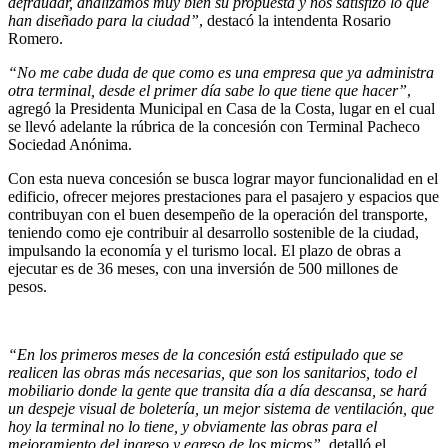
defraudar, analizamos muy bien su propuesta y nos satisfizo lo que
han diseñado para la ciudad”
, destacó la intendenta Rosario
Romero.
“No me cabe duda de que como es una empresa que ya administra
otra terminal, desde el primer día sabe lo que tiene que hacer”
,
agregó la Presidenta Municipal en Casa de la Costa, lugar en el cual
se llevó adelante la rúbrica de la concesión con Terminal Pacheco
Sociedad Anónima.
Con esta nueva concesión se busca lograr mayor funcionalidad en el
edificio, ofrecer mejores prestaciones para el pasajero y espacios que
contribuyan con el buen desempeño de la operación del transporte,
teniendo como eje contribuir al desarrollo sostenible de la ciudad,
impulsando la economía y el turismo local. El plazo de obras a
ejecutar es de 36 meses, con una inversión de 500 millones de
pesos.
“En los primeros meses de la concesión está estipulado que se
realicen las obras más necesarias, que son los sanitarios, todo el
mobiliario donde la gente que transita día a día descansa, se hará
un despeje visual de boletería, un mejor sistema de ventilación, que
hoy la terminal no lo tiene, y obviamente las obras para el
mejoramiento del ingreso y egreso de los micros”
, detalló el