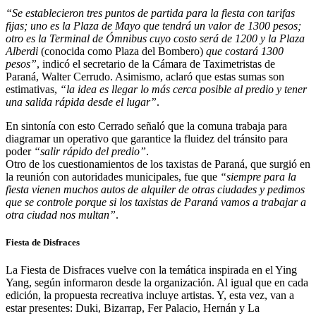
“Se establecieron tres puntos de partida para la fiesta con tarifas
fijas; uno es la Plaza de Mayo que tendrá un valor de 1300 pesos;
otro es la Terminal de Ómnibus cuyo costo será de 1200 y la Plaza
Alberdi
(conocida como Plaza del Bombero)
que costará 1300
pesos”
, indicó el secretario de la Cámara de Taximetristas de
Paraná, Walter Cerrudo. Asimismo, aclaró que estas sumas son
estimativas,
“la idea es llegar lo más cerca posible al predio y tener
una salida rápida desde el lugar”
.
En sintonía con esto Cerrado señaló que la comuna trabaja para
diagramar un operativo que garantice la fluidez del tránsito para
poder
“salir rápido del predio”
.
Otro de los cuestionamientos de los taxistas de Paraná, que surgió en
la reunión con autoridades municipales, fue que
“siempre para la
fiesta vienen muchos autos de alquiler de otras ciudades y pedimos
que se controle porque si los taxistas de Paraná vamos a trabajar a
otra ciudad nos multan”
.
Fiesta de Disfraces
La Fiesta de Disfraces vuelve con la temática inspirada en el Ying
Yang, según informaron desde la organización. Al igual que en cada
edición, la propuesta recreativa incluye artistas. Y, esta vez, van a
estar presentes: Duki, Bizarrap, Fer Palacio, Hernán y La