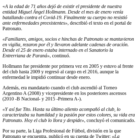
«
A la edad de 71 años dejó de existir el presidente de nuestra
entidad Miguel Ángel Hollmann. Desde el mes de enero venía
batallando contra el Covid-19. Finalmente su cuerpo no resistió
ante enfermedades preexistentes»
, describió el texto en el portal de
Patronato.
«Familiares, amigos, socios e hinchas de Patronato se mantuvieron
en vigilia, rezaron por él y llevaron adelante cadenas de oración.
Desde el 25 de enero estaba internado en el Sanatorio la
Entrerriana de Paraná»
, continuó.
Hollmann fue presidente por primera vez en 2005 y estuvo al frente
del club hasta 2009 y regresó al cargo en el 2016, aunque la
enfermedad le impidió continuar desde enero.
Además, era mandatario cuando el club ascendió al Torneo
Argentino A (2008) y vicepresidente en los posteriores ascensos
(2010 -B Nacional- y 2015 -Primera A-).
«Y así fue Tito. Hasta su último aliento acompañó al club, lo
caracterizaba su humildad y la pasión por estos colores, su vida era
Patronato. Hoy el club lo llora y despide»
, concluyó el comunicado.
Por su parte, la Liga Profesional de Fútbol, división en la que
Patronato se encuentra, publicó en su cuenta de Twitter:
«La