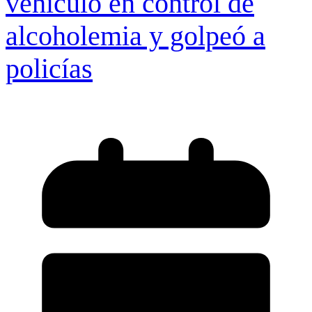
vehículo en control de
alcoholemia y golpeó a
policías