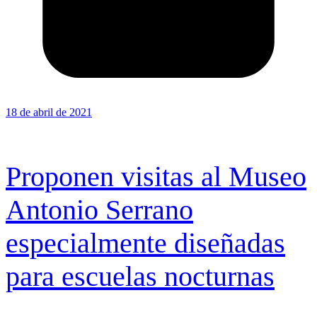
18 de abril de 2021
Proponen visitas al Museo
Antonio Serrano
especialmente diseñadas
para escuelas nocturnas