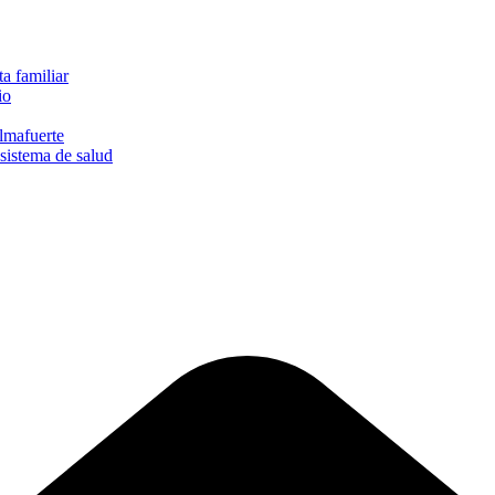
a familiar
io
lmafuerte
sistema de salud