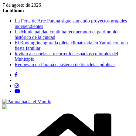
Saltar
7 de agosto de 2026
al
Lo último:
contenido
La Feria de Arte Paraná sigue sumando proyectos grupales
independientes
La Municipalidad continúa recuperando el patrimonio
histórico de la ciudad
El Rowing inaugura la pileta climatizada en Yarará con una
fiesta familiar
Invitan a escuelas a recorrer los espacios culturales del
Municipio
Renuevan en Paraná el sistema de bicicletas públicas