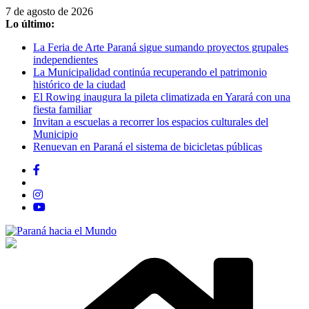
Saltar
7 de agosto de 2026
al
Lo último:
contenido
La Feria de Arte Paraná sigue sumando proyectos grupales
independientes
La Municipalidad continúa recuperando el patrimonio
histórico de la ciudad
El Rowing inaugura la pileta climatizada en Yarará con una
fiesta familiar
Invitan a escuelas a recorrer los espacios culturales del
Municipio
Renuevan en Paraná el sistema de bicicletas públicas