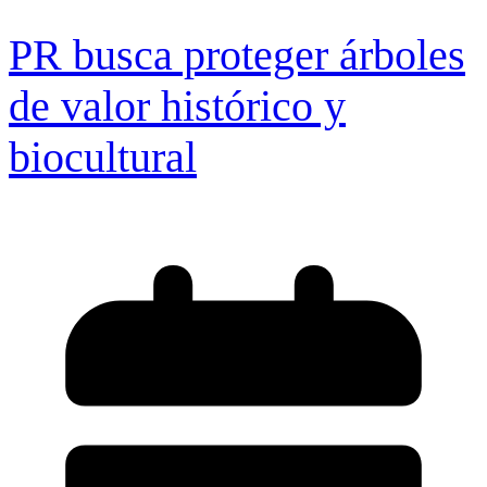
PR busca proteger árboles
de valor histórico y
biocultural